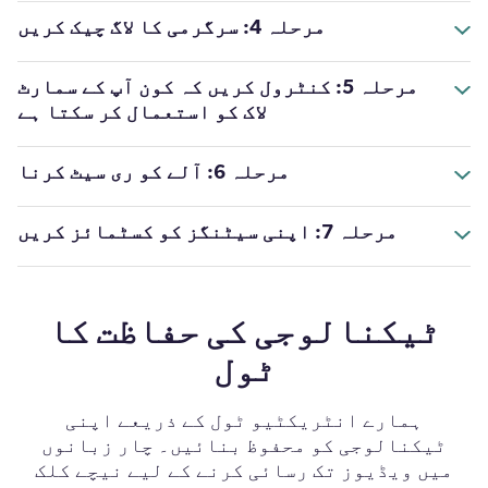
مرحلہ 4: سرگرمی کا لاگ چیک کریں
مرحلہ 5: کنٹرول کریں کہ کون آپ کے سمارٹ
لاک کو استعمال کر سکتا ہے
مرحلہ 6: آلے کو ری سیٹ کرنا
مرحلہ 7: اپنی سیٹنگز کو کسٹمائز کریں
ٹیکنالوجی کی حفاظت کا
ٹول
ہمارے انٹریکٹیو ٹول کے ذریعے اپنی
ٹیکنالوجی کو محفوظ بنائيں۔ چار زبانوں
میں ویڈیوز تک رسائی کرنے کے لیے نیچے کلک