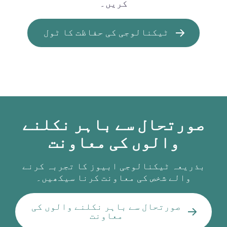
کریں۔
ٹیکنالوجی کی حفاظت کا ٹول
صورتحال سے باہر نکلنے
والوں کی معاونت
بذریعہ ٹیکنالوجی ابیوز کا تجربہ کرنے
والے شخص کی معاونت کرنا سیکھیں۔
صورتحال سے باہر نکلنے والوں کی
معاونت