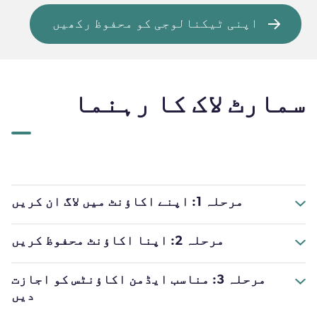
اپنی ٹیکنالوجی کو محفوظ رکھیں
سمارٹ لاک کا رہنما
مرحلہ 1: اپنے اکاؤنٹ میں لاگ ان کریں
مرحلہ 2: اپنا اکاؤنٹ محفوظ کریں
مرحلہ 3: مناسب ایڈمن اکاؤنٹس کو اجازت
دیں