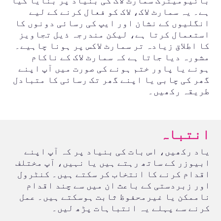
بائیومیٹرک سمارٹ لاک کی بنیاد پر بنایا گیا
ہے۔ یہ سمارٹ لاک، لاک کو فعال کرنے کے لیے
انگلیوں کے نشان اور ایپ کی رسائی دونوں کا
استعمال کرتا ہے، لیکن مندرجہ ذیل تجاویز
کا اطلاق زیادہ تر سمارٹ لاکس پر ہونا چاہیے۔
مشورہ دیا جاتا ہے کہ سمارٹ لاک کے ناکام
ہونے یا پاور ختم ہونے کی صورت میں آپ اپنے
گھر کی چابی یا اپنے گھر تک رسائی کا متبادل
طریقہ رکھیں۔
انتباہ
یاد رکھیں، اس بات کی بنیاد پر کہ آپ اپنے
ابیوزر کے ساتھ رہتے ہیں یا نہيں، آپ مختلف
اقدام کرنے کا انتخاب کر سکتے ہيں۔ کنٹرول
اور زبردستی کے باعث ان میں سے چند اقدام
ناممکن یا غیرمحفوظ ثابت ہوسکتے ہيں۔ عمل
کرنے سے پہلے یہ انتباہات پڑھ لیں۔