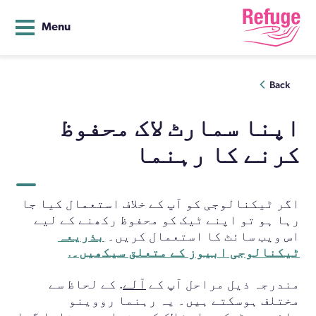
Menu
Ski
Back
t
conten
اپنا سمارٹ لاک محفوظ
کرنے کا رہنما
اگر ٹیکنالوجی کو آپ کے خلاف استعمال کیا جا
رہا ہو تو اپنے ٹیک کو محفوظ رکھنے کے لیے
اس ویب سائٹ کا استعمال کریں۔
بذریعہ
ٹیکنالوجی ابیوز کے متعلق سیکھیں۔
.
آلے
مندرجہ ذیل مراحل آپ کے
. کے لحاظ سے
مختلف ہوسکتے ہيں۔ یہ رہنما رووینو