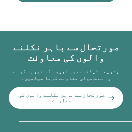
صورتحال سے باہر نکلنے
والوں کی معاونت
بذریعہ ٹیکنالوجی ابیوز کا تجربہ کرنے
والے شخص کی معاونت کرنا سیکھیں۔
صورتحال سے باہر نکلنے والوں کی
معاونت