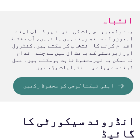
انتباہ
یاد رکھیں، اس بات کی بنیاد پر کہ آپ اپنے
ابیوزر کے ساتھ رہتے ہیں یا نہيں، آپ مختلف
اقدام کرنے کا انتخاب کر سکتے ہيں۔کنٹرول
اور زبردستی کے باعث ان میں سے چند اقدام
ناممکن یا غیرمحفوظ ثابت ہوسکتے ہيں۔ عمل
کرنے سے پہلے یہ انتباہات پڑھ لیں۔
اپنی ٹیکنالوجی کو محفوظ رکھیں
انڈروئد سیکورٹی کا
گائیڈ