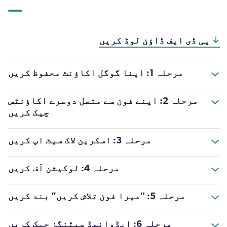
پی ڈی ایف ڈاؤن لوڈ کریں
مرحلہ 1: اپنا گوگل اکاؤنٹ محفوظ کریں
مرحلہ 2: اپنے فون سے متصل دوسرے اکاؤنٹس
چیک کریں
مرحلہ 3: اسکرین لاک سیٹ اپ کریں
مرحلہ 4: لوکیشن آف کریں
مرحلہ 5: "میرا فون تلاش کریں” بند کریں
مرحلہ 6: ایڈوانسڈ سیٹنگز چیک کريں