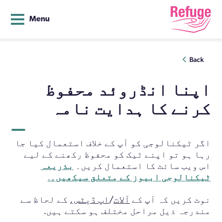
Menu
Ski
Back
t
conten
اپنا انڈروئد محفوظ
کرنے کا ہدایت نامہ
اگر ٹیکنالوجی کو آپ کے خلاف استعمال کیا جا
رہا ہو تو اپنے ٹیک کو محفوظ رکھنے کے لیے
اس ویب سائٹ کا استعمال کریں۔
بذریعہ
ٹیکنالوجی ابیوز کے متعلق سیکھیں۔
.
آلات
اپ ڈیٹس
نوٹ کریں کہ آپ کے
/
, کے لحاظ سے
مندرجہ ذيل مراحل مختلف ہو سکتے ہیں.