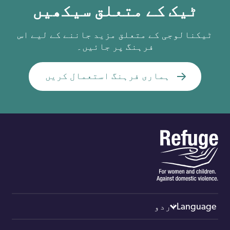
ٹیک کے متعلق سیکھیں
ٹیکنالوجی کے متعلق مزید جاننے کے لیے اس
فرہنگ پر جائيں۔
ہماری فرہنگ استعمال کریں
اردو
Language