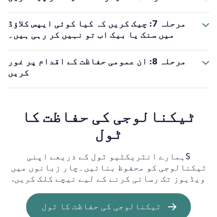
مرحلہ 7: چیک کریں کہ کیا کوئی ایپس کلاؤڈ
میں سنک یا بیک اب تو نہيں کر رہی ہيں۔
مرحلہ 8: ان عمومی حفاظت کے اقدام پر غور
کریں
ٹیکنالوجی کی حفاظت کا
ٹول
S
ہمارے انٹریکٹیو ٹول کے ذریعے اپنی
ٹیکنالوجی کو محفوظ بنائيں۔چار زبانوں میں
ویڈیوز تک رسائی کرنے کے لیے نیچے کلک کریں.
ٹیکنالوجی کی حفاظت کا ٹول